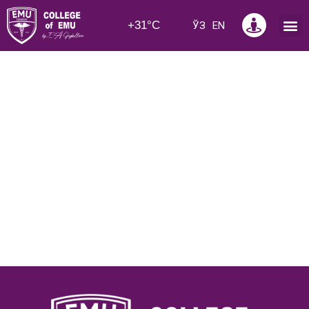
+31°C
ЎЗ
EN
Новости