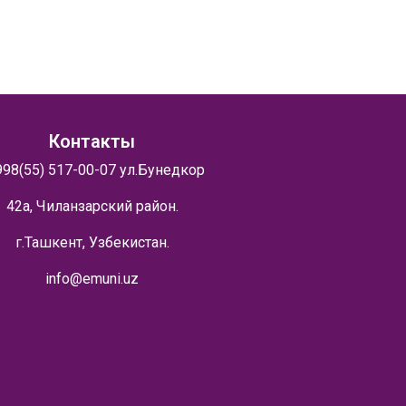
Контакты
998(55) 517-00-07
ул.Бунедкор
42а, Чиланзарский район.
г.Ташкент, Узбекистан.
info@emuni.uz