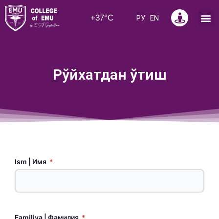
+37°C
РУ
EN
Рўйхатдан ўтиш
Ism | Имя
*
Familiya | Фамилия
*