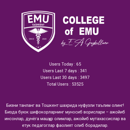
Users Today : 65
Users Last 7 days : 341
Users Last 30 days : 3497
Total Users : 53525
Бизни танланг ва Тошкент шахрида нуфузли таълим олинг!
Бизда буюк шифокорларнинг муносиб ворислари – ажойиб
инсонлар, дунёга машҳур олимлар, ажойиб мутахассислар ва
етук педагоглар фаолият олиб борадилар.