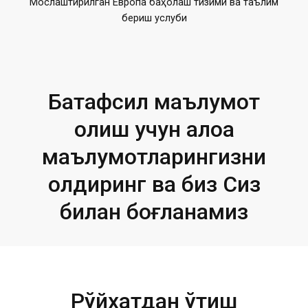
Мослаштирилган Европа баҳолаш тизими ва таълим
бериш услуби
Батафсил маълумот
олиш учун алоқа
маълумотларингизни
қолдиринг ва биз Сиз
билан боғланамиз
Рўйхатдан ўтиш