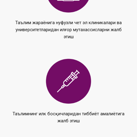
Таълим жараёнига нуфузли чет эл клиникалари ва
университетларидан илғор мутахассисларни жалб
этиш
Таълимнинг илк босқичларидан тиббиёт амалиётига
жалб этиш