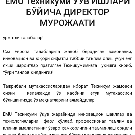
EMU Техникуми ЎҚУВ ИШЛАРИ
БЎЙИЧА ДИРЕКТОР
МУРОЖААТИ
Ҳурматли талабалар!
Сиз Европа талабларига жавоб берадиган замонавий,
инновацион ва юқори сифатли тиббий таълим олиш учун энг
яхши шароитлар яратилган Техникумимизга ўқишга кириб,
тўғри танлов қилдингиз!
Тажрибали мутахассисларидан иборат Техникум жамоаси
сизни келажакда ўз касбини етук мутахассиси
бўлишингизда ўз меҳнатларини аямайдилар!
ЕМU Tехникуми ўқув жараёнида инновацион шакллар ва
технологияларни фаол қўллаб, профессионал таълим ва
клиник амалиётниниг ўзаро ҳамкорлигини таъминлаш орқали
юксак билим ва кўникмага эга бўлган кадрларни етиштириш