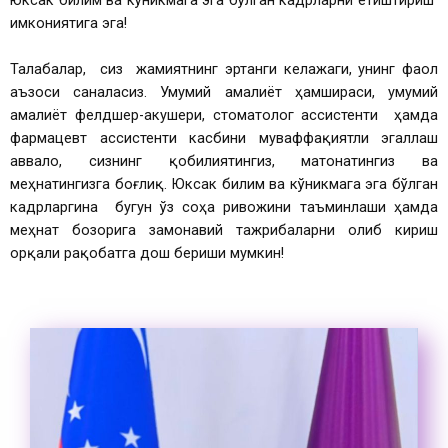
имкониятига эга!
Талабалар, сиз жамиятнинг эртанги келажаги, унинг фаол
аъзоси саналасиз. Умумий амалиёт ҳамшираси, умумий
амалиёт фелдшер-акушери, стоматолог ассистенти ҳамда
фармацевт ассистенти касбини муваффақиятли эгаллаш
аввало, сизнинг қобилиятингиз, матонатингиз ва
меҳнатингизга боғлиқ. Юксак билим ва кўникмага эга бўлган
кадрларгина бугун ўз соҳа ривожини таъминлаши ҳамда
меҳнат бозорига замонавий тажрибаларни олиб кириш
орқали рақобатга дош бериши мумкин!