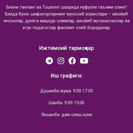
Бизни танланг ва Тошкент шахрида нуфузли таълим олинг!
Бизда буюк шифокорларнинг муносиб ворислари – ажойиб
инсонлар, дунёга машҳур олимлар, ажойиб мутахассислар ва
етук педагоглар фаолият олиб борадилар.
Ижтимоий тармоқлар
Иш графиги:
Душанба-жума: 9:00-17:00
Шанба: 9:00-15:00
Якшанба: дам олиш куни