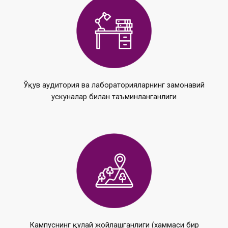
Ўқув аудитория ва лабораторияларнинг замонавий
ускуналар билан таъминланганлиги
Кампуснинг қулай жойлашганлиги (хаммаси бир