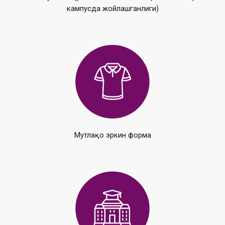
кампусда жойлашганлиги)
Мутлақо эркин форма