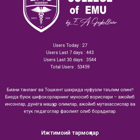
Users Today : 27
Users Last 7 days : 443
Users Last 30 days : 3544
Total Users : 53459
Бизни танланг ва Тошкент шахрида нуфузли таълим олинг!
Бизда буюк шифокорларнинг муносиб ворислари – ажойиб
инсонлар, дунёга машҳур олимлар, ажойиб мутахассислар ва
етук педагоглар фаолият олиб борадилар.
Ижтимоий тармоқлар