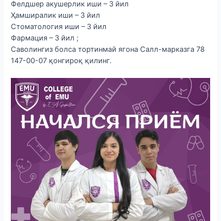
Фелдшер акушерлик иши – 3 йил
Ҳамширалик иши – 3 йил
Стоматология иши – 3 йил
Фармация – 3 йил ;
Саволингиз болса тортинмай ягона Cалл-марказга 78
147-00-07 қонгироқ қилинг.