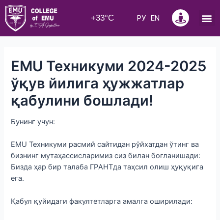
+33°C
РУ
EN
EMU Техникуми 2024-2025
ўқув йилига ҳужжатлар
қабулини бошлади!
Бунинг учун:
EMU Техникуми расмий сайтидан рўйхатдан ўтинг ва
бизнинг мутаҳассисларимиз сиз билан богланишади:
Бизда ҳар бир талаба ГРAНТда таҳсил олиш ҳуқуқига
ега.
Қабул қуйидаги факултетларга амалга оширилади: